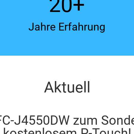
20+
Jahre Erfahrung
Aktuell
FC-J4550DW zum Sonderp
kostenlosem P-Touch!