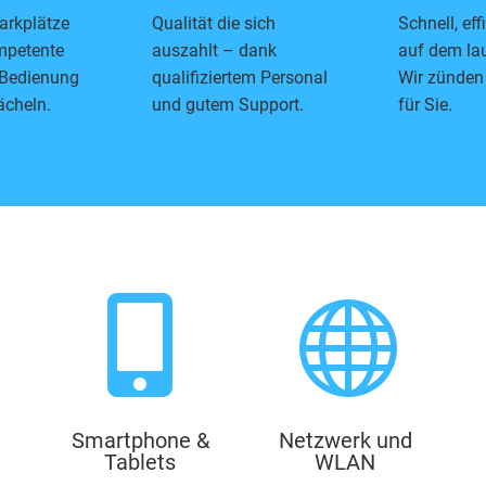
arkplätze
Qualität die sich
Schnell, eff
mpetente
auszahlt – dank
auf dem la
 Bedienung
qualifiziertem Personal
Wir zünden
ächeln.
und gutem Support.
für Sie.


Smartphone &
Netzwerk und
Tablets
WLAN