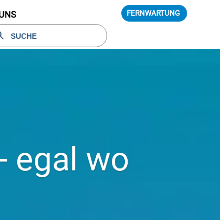
FERNWARTUNG
 UNS
 - egal wo