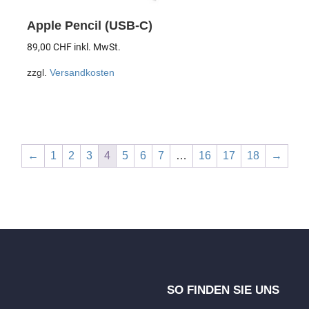
Apple Pencil (USB-C)
89,00
CHF
inkl. MwSt.
zzgl.
Versandkosten
←
1
2
3
4
5
6
7
…
16
17
18
→
SO FINDEN SIE UNS