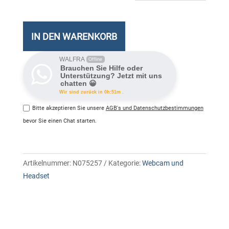
Konver
digital
-
IN DEN WARENKORB
>
analo
WALFRA
Offline
Brauchen Sie Hilfe oder
Meng
Unterstützung? Jetzt mit uns
chatten 😀
Wir sind zurück in 0h:51m .
Bitte akzeptieren Sie unsere
AGB's und Datenschutzbestimmungen
bevor Sie einen Chat starten.
Artikelnummer:
N075257
Kategorie:
Webcam und
Headset