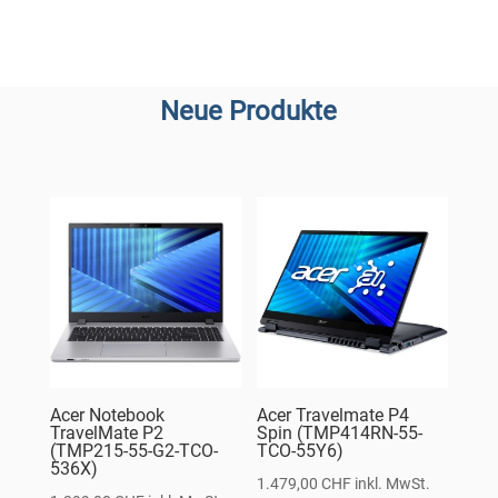
Neue Produkte
Acer Notebook
Acer Travelmate P4
TravelMate P2
Spin (TMP414RN-55-
(TMP215-55-G2-TCO-
TCO-55Y6)
536X)
1.479,00
CHF
inkl. MwSt.