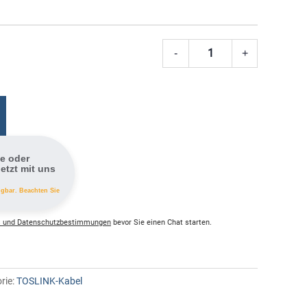
-
+
Bosch
Micro
USB
A
–
USB-
fe oder
C
etzt mit uns
Menge
ügbar. Beachten Sie
 und Datenschutzbestimmungen
bevor Sie einen Chat starten.
rie:
TOSLINK-Kabel