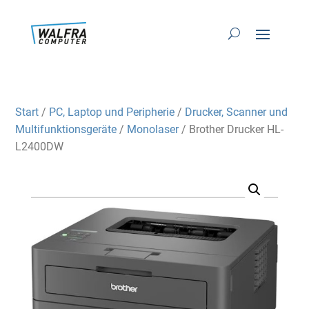
Start
/
PC, Laptop und Peripherie
/
Drucker, Scanner und
Multifunktionsgeräte
/
Monolaser
/ Brother Drucker HL-
L2400DW