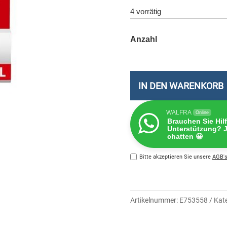
4 vorrätig
IN DEN WARENKORB
WALFRA
Online
Brauchen Sie Hil
Unterstützung? J
chatten 😀
Bitte akzeptieren Sie unsere
AGB's
Artikelnummer:
E753558
Kat