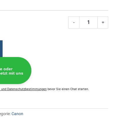
-
+
Canon
CLI-
551
Tintenpat
XL
cyan
Menge
fe oder
etzt mit uns
 und Datenschutzbestimmungen
bevor Sie einen Chat starten.
egorie:
Canon