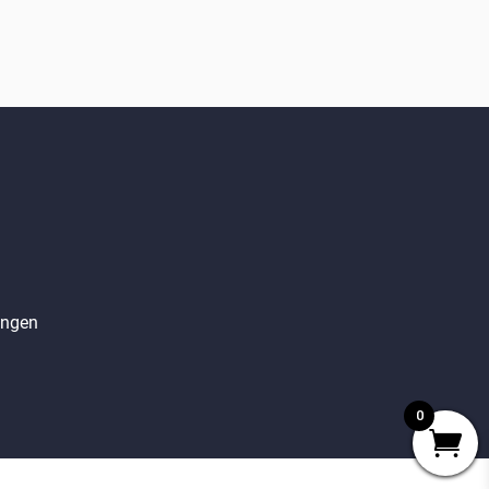
angen
0