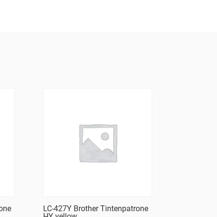
rone
LC-427Y Brother Tintenpatrone
HY yellow