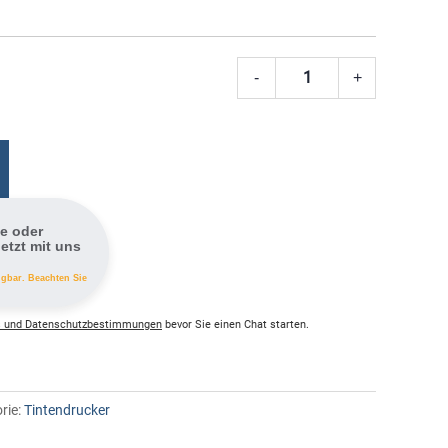
-
+
Canon
MAXIFY
MB2150
Menge
fe oder
etzt mit uns
ügbar. Beachten Sie
 und Datenschutzbestimmungen
bevor Sie einen Chat starten.
rie:
Tintendrucker