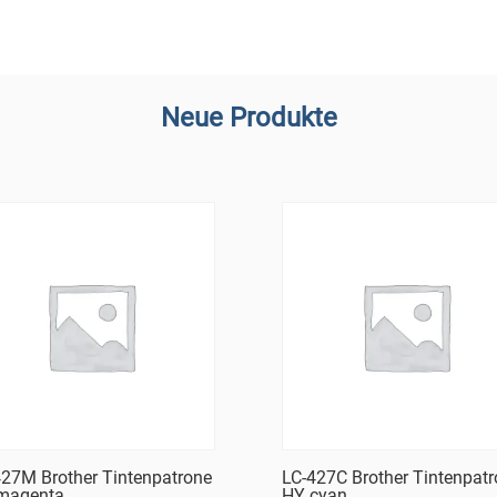
Neue Produkte
427M Brother Tintenpatrone
LC-427C Brother Tintenpat
magenta
HY cyan