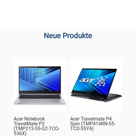
Neue Produkte
Acer Notebook
Acer Travelmate P4
TravelMate P2
Spin (TMP414RN-55-
(TMP215-55-G2-TCO-
TCO-55Y6)
536X)