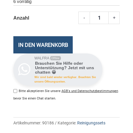
6 vorrätig
-
+
Daco
Antist
Reinig
100Stk
IN DEN WARENKORB
Meng
WALFRA
Offline
Brauchen Sie Hilfe oder
Unterstützung? Jetzt mit uns
chatten 😀
Wir sind bald wieder verfügbar. Beachten Sie
unsere Öffnungszeiten.
Bitte akzeptieren Sie unsere
AGB's und Datenschutzbestimmungen
bevor Sie einen Chat starten.
Artikelnummer:
90186
Kategorie:
Reinigungssets