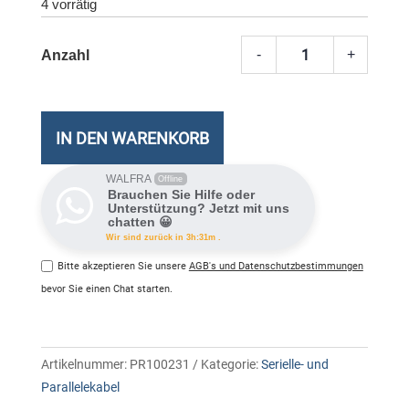
4 vorrätig
-
+
DB
25
Cable
25
IN DEN WARENKORB
wires
1:1
WALFRA
Offline
Brauchen Sie Hilfe oder
M/M
Unterstützung? Jetzt mit uns
chatten 😀
Meng
Wir sind zurück in 3h:31m .
Bitte akzeptieren Sie unsere
AGB's und Datenschutzbestimmungen
bevor Sie einen Chat starten.
Artikelnummer:
PR100231
Kategorie:
Serielle- und
Parallelekabel