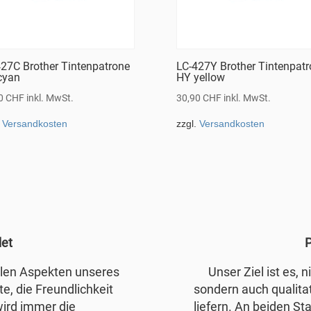
27C Brother Tintenpatrone
LC-427Y Brother Tintenpat
cyan
HY yellow
90
CHF
inkl. MwSt.
30,90
CHF
inkl. MwSt.
.
Versandkosten
zzgl.
Versandkosten
det
P
allen Aspekten unseres
Unser Ziel ist es, 
e, die Freundlichkeit
sondern auch qualita
wird immer die
liefern. An beiden Sta