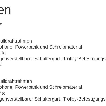
en
z
talldrahtrahmen
tphone, Powerbank und Schreibmaterial
nte
genverstellbarer Schultergurt, Trolley-Befestigung
z
talldrahtrahmen
tphone, Powerbank und Schreibmaterial
nte
genverstellbarer Schultergurt, Trolley-Befestigung