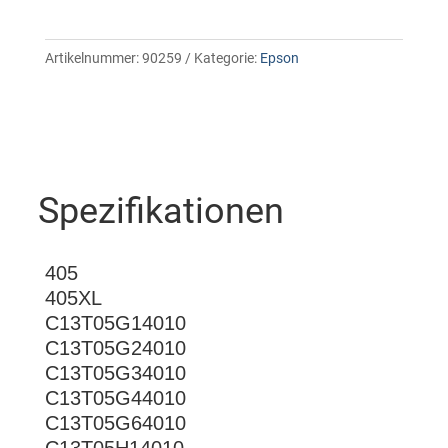
Artikelnummer:
90259
Kategorie:
Epson
Spezifikationen
405
405XL
C13T05G14010
C13T05G24010
C13T05G34010
C13T05G44010
C13T05G64010