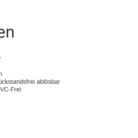
en
r
n
ückstandsfrei ablösbar
PVC-Frei