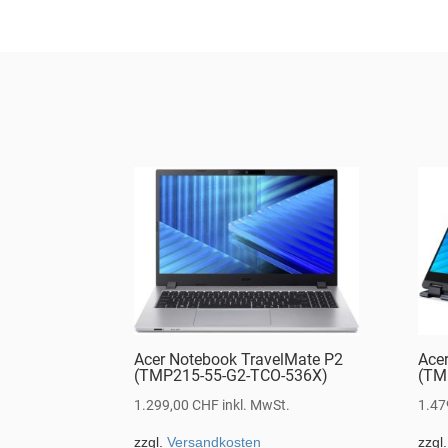
Acer Notebook TravelMate P2
Ace
(TMP215-55-G2-TCO-536X)
(TM
1.299,00
CHF
inkl. MwSt.
1.47
zzgl.
Versandkosten
zzgl