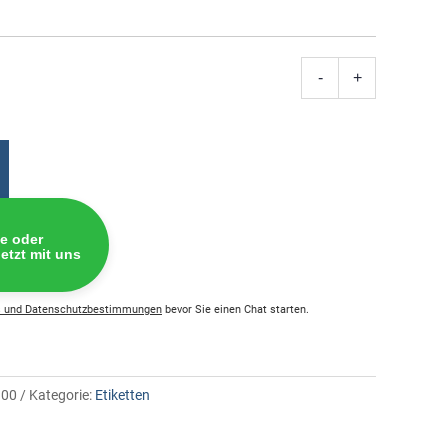
-
+
Etiketten
45.7x21.
weiss
Menge
fe oder
etzt mit uns
 und Datenschutzbestimmungen
bevor Sie einen Chat starten.
100
Kategorie:
Etiketten