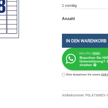
1 vorrätig
IN DEN WARENKORB
WALFRA
Online
Brauchen Sie Hil
Unterstützung? J
chatten 😀
Bitte akzeptieren Sie unsere
AGB's
Artikelnummer:
P0L4736REV-