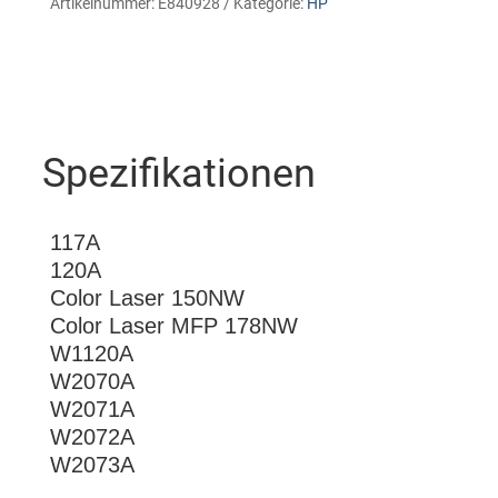
Artikelnummer:
E840928
Kategorie:
HP
Spezifikationen
117A
120A
Color Laser 150NW
Color Laser MFP 178NW
W1120A
W2070A
W2071A
W2072A
W2073A