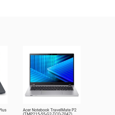
Plus
Acer Notebook TravelMate P2
(TMP215-55-G2-TCO-7047)