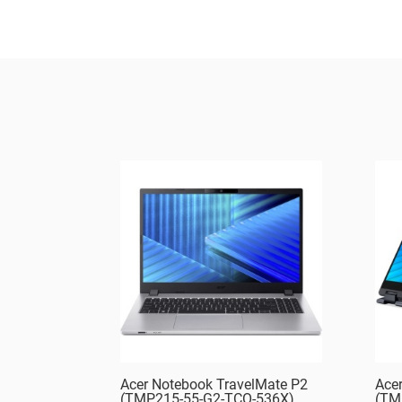
Acer Notebook TravelMate P2
Ace
(TMP215-55-G2-TCO-536X)
(TM