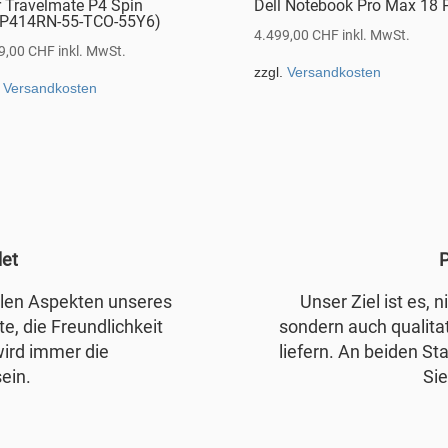
r Travelmate P4 Spin
Dell Notebook Pro Max 18 
P414RN-55-TCO-55Y6)
4.499,00
CHF
inkl. MwSt.
9,00
CHF
inkl. MwSt.
zzgl.
Versandkosten
.
Versandkosten
det
P
allen Aspekten unseres
Unser Ziel ist es, 
e, die Freundlichkeit
sondern auch qualita
wird immer die
liefern. An beiden Sta
ein.
Sie