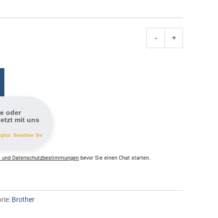
-
+
LC-
424BK
Brother
Tintenpat
schwarz
Menge
fe oder
etzt mit uns
ügbar. Beachten Sie
 und Datenschutzbestimmungen
bevor Sie einen Chat starten.
rie:
Brother