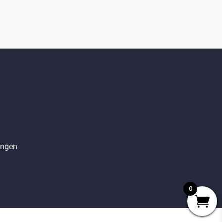
angen
0