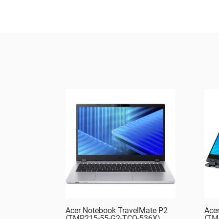
Acer Notebook TravelMate P2
Ace
(TMP215-55-G2-TCO-536X)
(TM