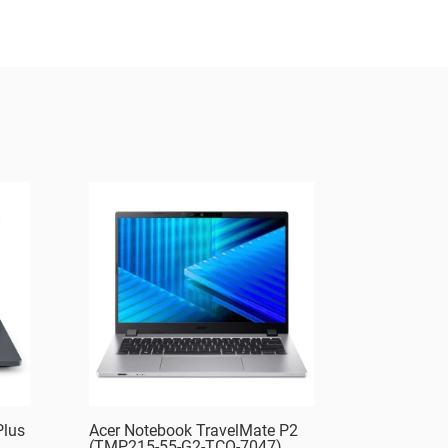
Plus
Acer Notebook TravelMate P2
(TMP215-55-G2-TCO-7047)