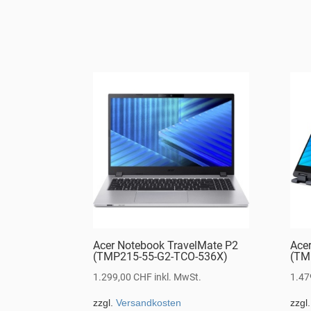
Acer Notebook TravelMate P2
Ace
(TMP215-55-G2-TCO-536X)
(TM
1.299,00
CHF
inkl. MwSt.
1.47
zzgl.
Versandkosten
zzgl