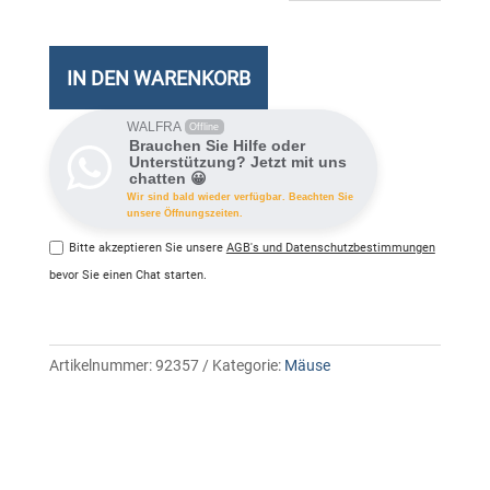
Maus
Signat
M650
IN DEN WARENKORB
White
Meng
WALFRA
Offline
Brauchen Sie Hilfe oder
Unterstützung? Jetzt mit uns
chatten 😀
Wir sind bald wieder verfügbar. Beachten Sie
unsere Öffnungszeiten.
Bitte akzeptieren Sie unsere
AGB's und Datenschutzbestimmungen
bevor Sie einen Chat starten.
Artikelnummer:
92357
Kategorie:
Mäuse