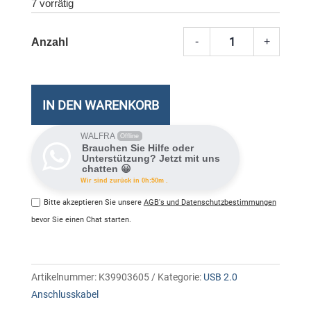
7 vorrätig
-
+
Micro
USB
2.0
Kabel,
IN DEN WARENKORB
Stecke
A/US
WALFRA
Offline
Brauchen Sie Hilfe oder
Micro
Unterstützung? Jetzt mit uns
chatten 😀
Meng
Wir sind zurück in 0h:50m .
Bitte akzeptieren Sie unsere
AGB's und Datenschutzbestimmungen
bevor Sie einen Chat starten.
Artikelnummer:
K39903605
Kategorie:
USB 2.0
Anschlusskabel