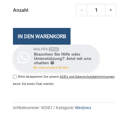
-
+
Micros
Windo
11
Pro
IN DEN WARENKORB
Meng
WALFRA
Offline
Brauchen Sie Hilfe oder
Unterstützung? Jetzt mit uns
chatten 😀
Wir sind zurück in 6h:15m .
Bitte akzeptieren Sie unsere
AGB's und Datenschutzbestimmungen
bevor Sie einen Chat starten.
Artikelnummer:
90387
Kategorie:
Windows