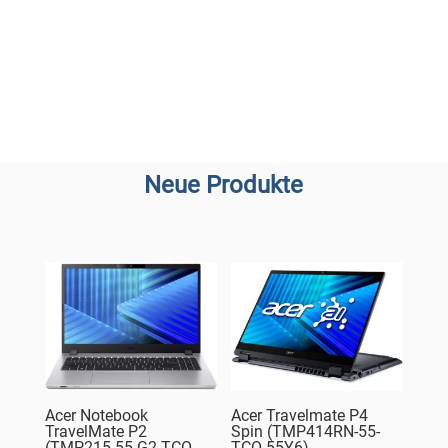
Neue Produkte
Acer Notebook
Acer Travelmate P4
TravelMate P2
Spin (TMP414RN-55-
(TMP215-55-G2-TCO-
TCO-55Y6)