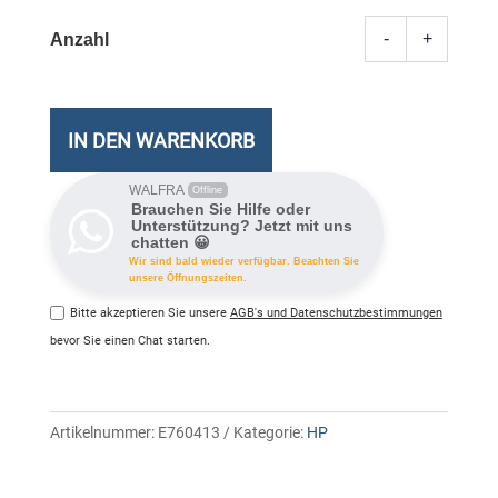
-
+
62
HP
Tinten
schwa
IN DEN WARENKORB
Meng
WALFRA
Offline
Brauchen Sie Hilfe oder
Unterstützung? Jetzt mit uns
chatten 😀
Wir sind bald wieder verfügbar. Beachten Sie
unsere Öffnungszeiten.
Bitte akzeptieren Sie unsere
AGB's und Datenschutzbestimmungen
bevor Sie einen Chat starten.
Artikelnummer:
E760413
Kategorie:
HP