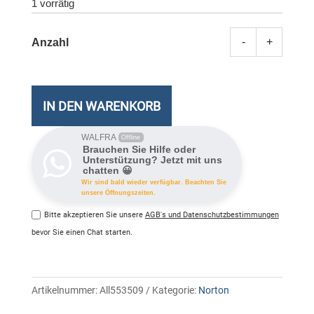
1 vorrätig
-
+
Norto
Securi
Stand
&
IN DEN WARENKORB
WiFi
Privac
WALFRA
Offline
Brauchen Sie Hilfe oder
1
Unterstützung? Jetzt mit uns
chatten 😀
PC
Wir sind bald wieder verfügbar. Beachten Sie
Meng
unsere Öffnungszeiten.
Bitte akzeptieren Sie unsere
AGB's und Datenschutzbestimmungen
bevor Sie einen Chat starten.
Artikelnummer:
All553509
Kategorie:
Norton