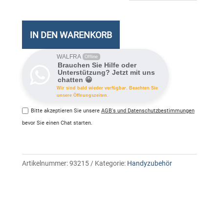
Power
20000
mAh
IN DEN WARENKORB
Meng
WALFRA
Offline
Brauchen Sie Hilfe oder
Unterstützung? Jetzt mit uns
chatten 😀
Wir sind bald wieder verfügbar. Beachten Sie
unsere Öffnungszeiten.
Bitte akzeptieren Sie unsere
AGB's und Datenschutzbestimmungen
bevor Sie einen Chat starten.
Artikelnummer:
93215
Kategorie:
Handyzubehör