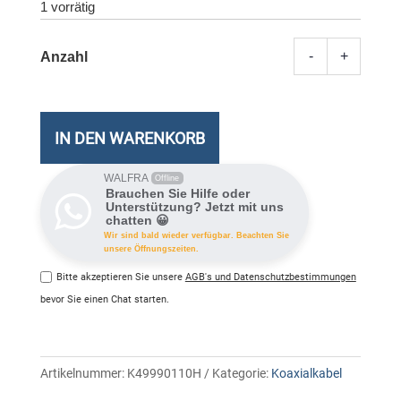
1 vorrätig
-
+
Profes
Antenn
High
Qualit
IN DEN WARENKORB
Meng
WALFRA
Offline
Brauchen Sie Hilfe oder
Unterstützung? Jetzt mit uns
chatten 😀
Wir sind bald wieder verfügbar. Beachten Sie
unsere Öffnungszeiten.
Bitte akzeptieren Sie unsere
AGB's und Datenschutzbestimmungen
bevor Sie einen Chat starten.
Artikelnummer:
K49990110H
Kategorie:
Koaxialkabel