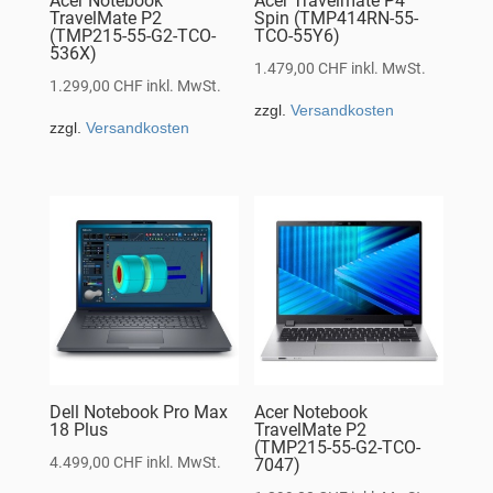
Acer Notebook
Acer Travelmate P4
TravelMate P2
Spin (TMP414RN-55-
(TMP215-55-G2-TCO-
TCO-55Y6)
536X)
1.479,00
CHF
inkl. MwSt.
1.299,00
CHF
inkl. MwSt.
zzgl.
Versandkosten
zzgl.
Versandkosten
Dell Notebook Pro Max
Acer Notebook
18 Plus
TravelMate P2
(TMP215-55-G2-TCO-
4.499,00
CHF
inkl. MwSt.
7047)