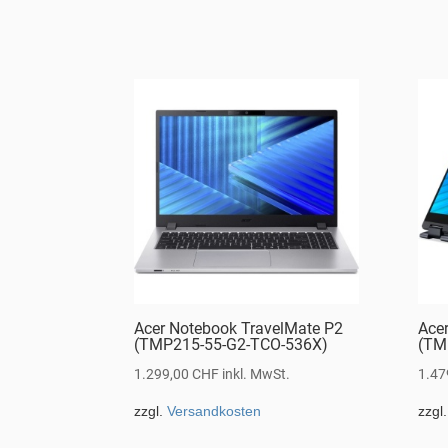
Acer Notebook TravelMate P2
Ace
(TMP215-55-G2-TCO-536X)
(TM
1.299,00
CHF
inkl. MwSt.
1.47
zzgl.
Versandkosten
zzgl