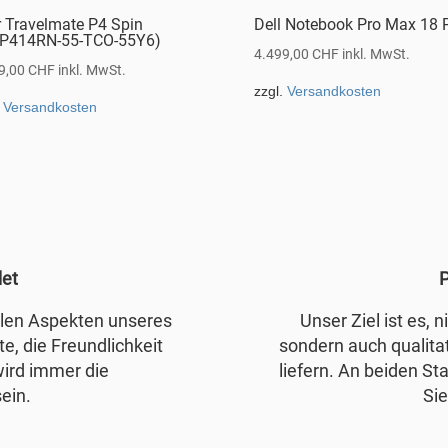
r Travelmate P4 Spin
Dell Notebook Pro Max 18 
P414RN-55-TCO-55Y6)
4.499,00
CHF
inkl. MwSt.
9,00
CHF
inkl. MwSt.
zzgl.
Versandkosten
.
Versandkosten
det
P
allen Aspekten unseres
Unser Ziel ist es, 
e, die Freundlichkeit
sondern auch qualita
wird immer die
liefern. An beiden Sta
ein.
Sie