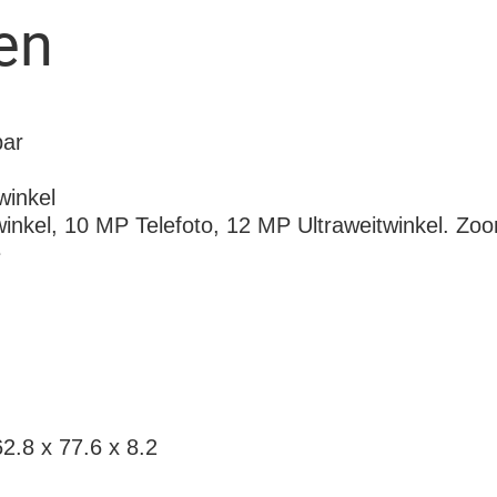
en
bar
winkel
inkel, 10 MP Telefoto, 12 MP Ultraweitwinkel. Z
e
.8 x 77.6 x 8.2