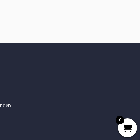
angen
0