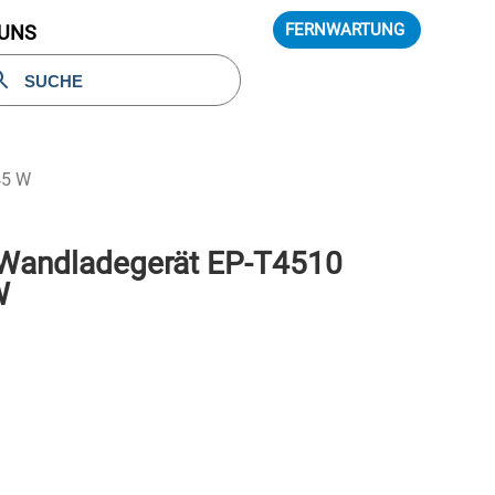
FERNWARTUNG
 UNS
45 W
Wandladegerät EP-T4510
W