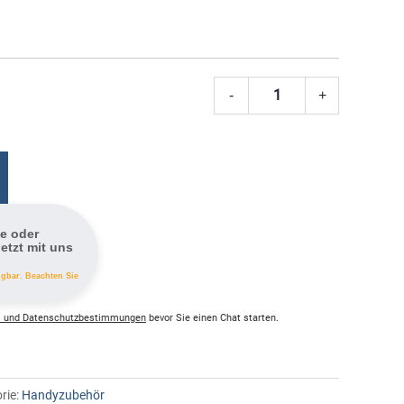
-
+
Samsung
USB-
Wandlade
EP-
T4510
USB
fe oder
Typ-
etzt mit uns
C
ügbar. Beachten Sie
45
W
 und Datenschutzbestimmungen
bevor Sie einen Chat starten.
Menge
rie:
Handyzubehör