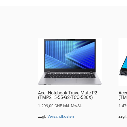
Acer Notebook TravelMate P2
Ace
(TMP215-55-G2-TCO-536X)
(TM
1.299,00
CHF
inkl. MwSt.
1.47
zzgl.
Versandkosten
zzgl