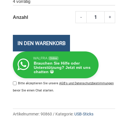
4 vorrätig
-
+
Sandi
Cruzer
Ultra
USB
IN DEN WARENKORB
3.0
512
WALFRA
Online
GB
Brauchen Sie Hilfe oder
Unterstützung? Jetzt mit uns
Meng
chatten 😀
Bitte akzeptieren Sie unsere
AGB's und Datenschutzbestimmungen
bevor Sie einen Chat starten.
Artikelnummer:
90860
Kategorie:
USB-Sticks