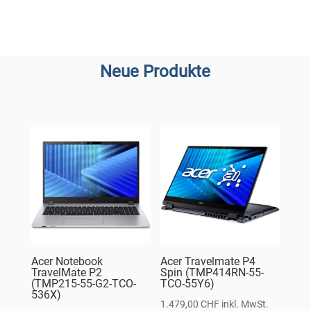
Neue Produkte
Acer Notebook
Acer Travelmate P4
TravelMate P2
Spin (TMP414RN-55-
(TMP215-55-G2-TCO-
TCO-55Y6)
536X)
1.479,00
CHF
inkl. MwSt.