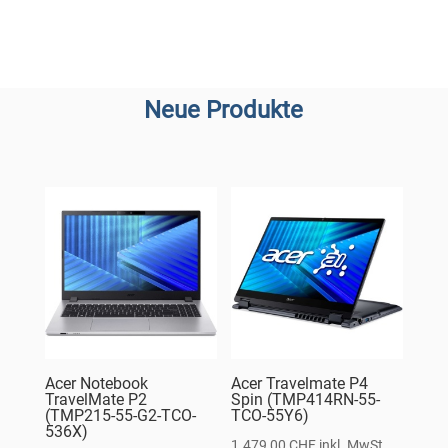
Neue Produkte
Acer Notebook
Acer Travelmate P4
TravelMate P2
Spin (TMP414RN-55-
(TMP215-55-G2-TCO-
TCO-55Y6)
536X)
1.479,00
CHF
inkl. MwSt.