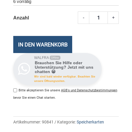
6 vorrätig
-
+
SanDi
Extre
UHS-
I
IN DEN WARENKORB
A2
128
WALFRA
Offline
Brauchen Sie Hilfe oder
GB
Unterstützung? Jetzt mit uns
chatten 😀
Meng
Wir sind bald wieder verfügbar. Beachten Sie
unsere Öffnungszeiten.
Bitte akzeptieren Sie unsere
AGB's und Datenschutzbestimmungen
bevor Sie einen Chat starten.
Artikelnummer:
90841
Kategorie:
Speicherkarten