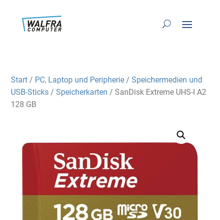
Start
/
PC, Laptop und Peripherie
/
Speichermedien und
USB-Sticks
/
Speicherkarten
/ SanDisk Extreme UHS-I A2
128 GB