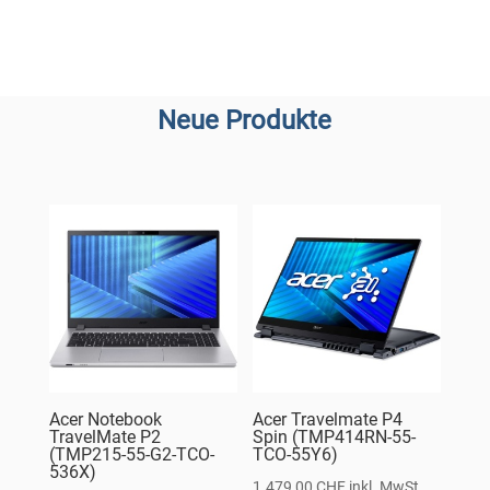
Neue Produkte
Acer Notebook
Acer Travelmate P4
TravelMate P2
Spin (TMP414RN-55-
(TMP215-55-G2-TCO-
TCO-55Y6)
536X)
1.479,00
CHF
inkl. MwSt.