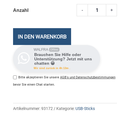
-
+
Sandi
Ultra
Fit
USB
IN DEN WARENKORB
3.2
32GB
WALFRA
Offline
Brauchen Sie Hilfe oder
Meng
Unterstützung? Jetzt mit uns
chatten 😀
Wir sind zurück in 4h:13m .
Bitte akzeptieren Sie unsere
AGB's und Datenschutzbestimmungen
bevor Sie einen Chat starten.
Artikelnummer:
93172
Kategorie:
USB-Sticks