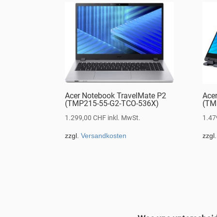
Acer Notebook TravelMate P2
Ace
(TMP215-55-G2-TCO-536X)
(TM
1.299,00
CHF
inkl. MwSt.
1.47
zzgl.
Versandkosten
zzgl