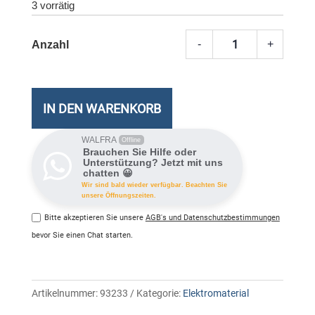
3 vorrätig
-
+
Schön
Reisea
Schwe
Schuk
IN DEN WARENKORB
Meng
WALFRA
Offline
Brauchen Sie Hilfe oder
Unterstützung? Jetzt mit uns
chatten 😀
Wir sind bald wieder verfügbar. Beachten Sie
unsere Öffnungszeiten.
Bitte akzeptieren Sie unsere
AGB's und Datenschutzbestimmungen
bevor Sie einen Chat starten.
Artikelnummer:
93233
Kategorie:
Elektromaterial