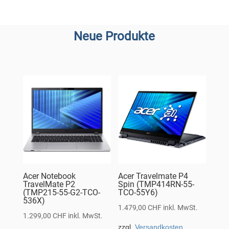
Neue Produkte
Acer Notebook
Acer Travelmate P4
TravelMate P2
Spin (TMP414RN-55-
(TMP215-55-G2-TCO-
TCO-55Y6)
536X)
1.479,00
CHF
inkl. MwSt.
1.299,00
CHF
inkl. MwSt.
zzgl.
Versandkosten