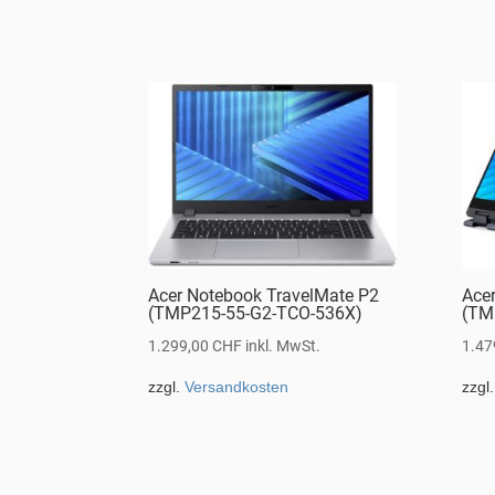
Acer Notebook TravelMate P2
Ace
(TMP215-55-G2-TCO-536X)
(TM
1.299,00
CHF
inkl. MwSt.
1.47
zzgl.
Versandkosten
zzgl