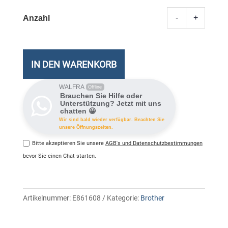
-
+
TN-
245Y
BROT
Toner
IN DEN WARENKORB
yellow
Meng
WALFRA
Offline
Brauchen Sie Hilfe oder
Unterstützung? Jetzt mit uns
chatten 😀
Wir sind bald wieder verfügbar. Beachten Sie
unsere Öffnungszeiten.
Bitte akzeptieren Sie unsere
AGB's und Datenschutzbestimmungen
bevor Sie einen Chat starten.
Artikelnummer:
E861608
Kategorie:
Brother