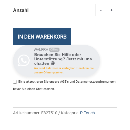
-
+
TZe-
241
P-
Touch
IN DEN WARENKORB
Band
lamini
WALFRA
Offline
Brauchen Sie Hilfe oder
schw/
Unterstützung? Jetzt mit uns
chatten 😀
Meng
Wir sind bald wieder verfügbar. Beachten Sie
unsere Öffnungszeiten.
Bitte akzeptieren Sie unsere
AGB's und Datenschutzbestimmungen
bevor Sie einen Chat starten.
Artikelnummer:
E827510
Kategorie:
P-Touch