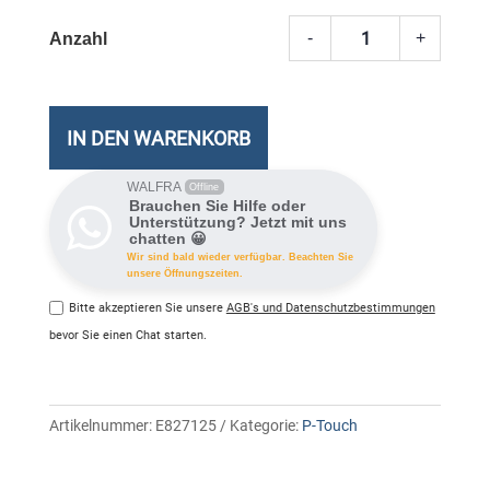
-
+
TZe-
315
P-
Touch
IN DEN WARENKORB
Band,
lamini
WALFRA
Offline
Brauchen Sie Hilfe oder
weiss
Unterstützung? Jetzt mit uns
chatten 😀
Meng
Wir sind bald wieder verfügbar. Beachten Sie
unsere Öffnungszeiten.
Bitte akzeptieren Sie unsere
AGB's und Datenschutzbestimmungen
bevor Sie einen Chat starten.
Artikelnummer:
E827125
Kategorie:
P-Touch