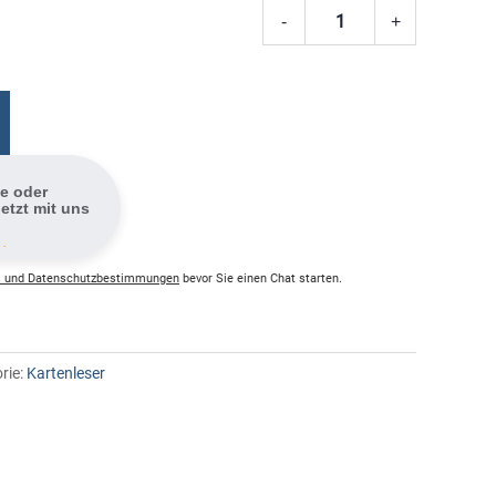
-
+
USB-
C
SD-
Kartenlese
Grau
Menge
fe oder
etzt mit uns
 .
 und Datenschutzbestimmungen
bevor Sie einen Chat starten.
rie:
Kartenleser