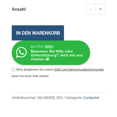
-
+
Acer
DA22
Andro
Touch
IN DEN WARENKORB
Meng
WALFRA
Online
Brauchen Sie Hilfe oder
Unterstützung? Jetzt mit uns
chatten 😀
Bitte akzeptieren Sie unsere
AGB's und Datenschutzbestimmungen
bevor Sie einen Chat starten.
Artikelnummer:
UM.WD0EE.003
Kategorie:
Computer