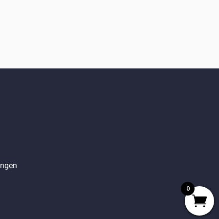
angen
0