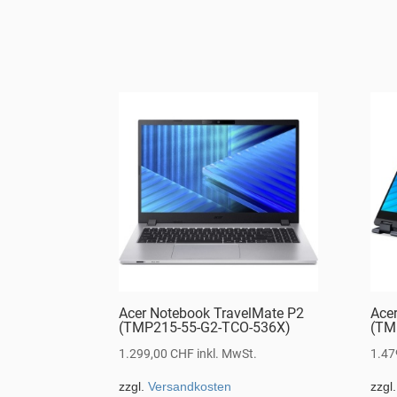
Acer Notebook TravelMate P2
Ace
(TMP215-55-G2-TCO-536X)
(TM
1.299,00
CHF
inkl. MwSt.
1.47
zzgl.
Versandkosten
zzgl