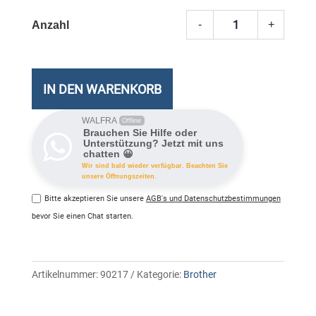
-
+
LC-
426XL
Brothe
Tinten
IN DEN WARENKORB
cyan
Meng
WALFRA
Offline
Brauchen Sie Hilfe oder
Unterstützung? Jetzt mit uns
chatten 😀
Wir sind bald wieder verfügbar. Beachten Sie
unsere Öffnungszeiten.
Bitte akzeptieren Sie unsere
AGB's und Datenschutzbestimmungen
bevor Sie einen Chat starten.
Artikelnummer:
90217
Kategorie:
Brother