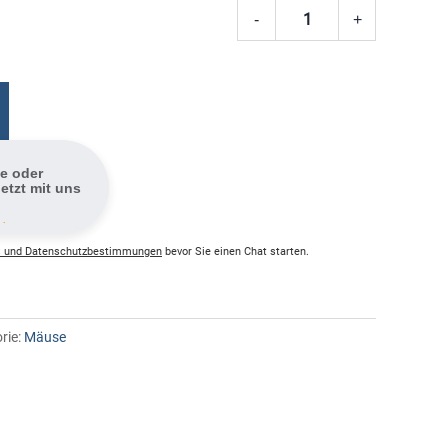
-
+
Logitech
Wireless
Mouse
M325
Dunkelgra
Menge
fe oder
etzt mit uns
 .
 und Datenschutzbestimmungen
bevor Sie einen Chat starten.
rie:
Mäuse