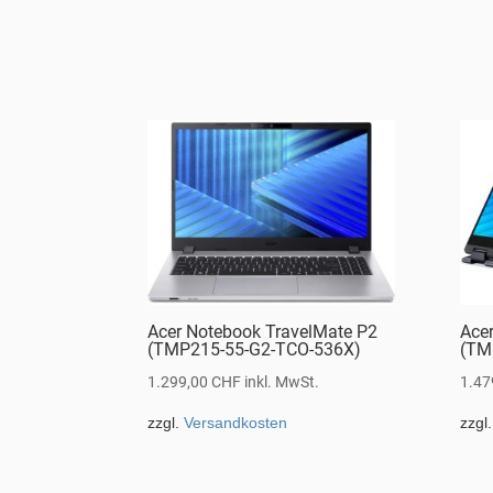
Acer Notebook TravelMate P2
Ace
(TMP215-55-G2-TCO-536X)
(TM
1.299,00
CHF
inkl. MwSt.
1.47
zzgl.
Versandkosten
zzgl