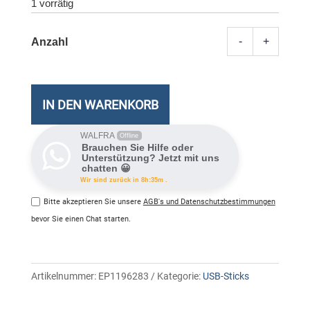
1 vorrätig
-
+
Sandi
Ultra
Dual
USB
IN DEN WARENKORB
3.0
32GB
WALFRA
Offline
Brauchen Sie Hilfe oder
Meng
Unterstützung? Jetzt mit uns
chatten 😀
Wir sind zurück in 8h:35m .
Bitte akzeptieren Sie unsere
AGB's und Datenschutzbestimmungen
bevor Sie einen Chat starten.
Artikelnummer:
EP1196283
Kategorie:
USB-Sticks